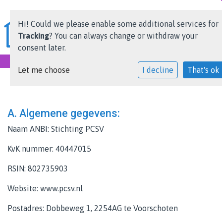
Hi! Could we please enable some additional services for
Tracking
? You can always change or withdraw your
consent later.
Let me choose
I decline
That's ok
De stichting
Ouders
A. Algemene gegevens:
Overige informatie
Naam ANBI: Stichting PCSV
KvK nummer: 40447015
PCSV Academy
RSIN: 802735903
Vacatures
Website: www.pcsv.nl
Contact
Postadres: Dobbeweg 1, 2254AG te Voorschoten